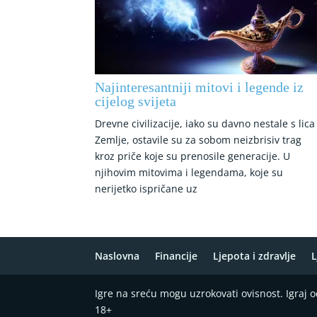
Najinteresantniji mitovi i legende iz
cijelog svijeta
Drevne civilizacije, iako su davno nestale s lica
Zemlje, ostavile su za sobom neizbrisiv trag
kroz priče koje su prenosile generacije. U
njihovim mitovima i legendama, koje su
nerijetko ispričane uz
Naslovna
Financije
Ljepota i zdravlje
L
Igre na sreću mogu uzrokovati ovisnost. Igraj
18+