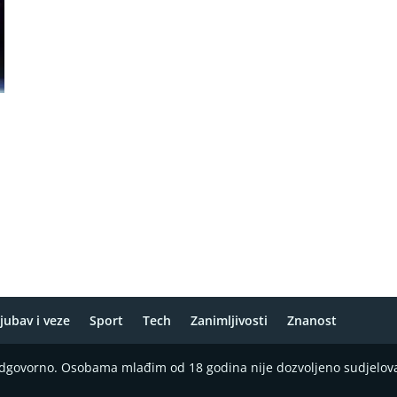
jubav i veze
Sport
Tech
Zanimljivosti
Znanost
 odgovorno. Osobama mlađim od 18 godina nije dozvoljeno sudjelov