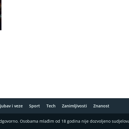
jubav i veze
Sport
Tech
Zanimljivosti
Znanost
 odgovorno. Osobama mlađim od 18 godina nije dozvoljeno sudjelov