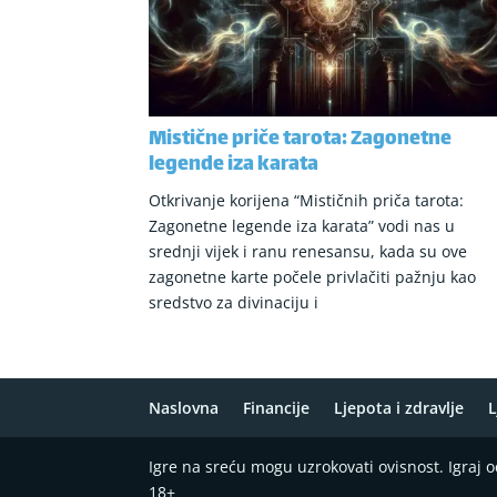
Mistične priče tarota: Zagonetne
legende iza karata
Otkrivanje korijena “Mističnih priča tarota:
Zagonetne legende iza karata” vodi nas u
srednji vijek i ranu renesansu, kada su ove
zagonetne karte počele privlačiti pažnju kao
sredstvo za divinaciju i
Naslovna
Financije
Ljepota i zdravlje
L
Igre na sreću mogu uzrokovati ovisnost. Igraj
18+