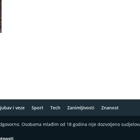
jubav i veze
Sport
Tech
Zanimljivosti
Znanost
 odgovorno. Osobama mlađim od 18 godina nije dozvoljeno sudjelov
atnosti