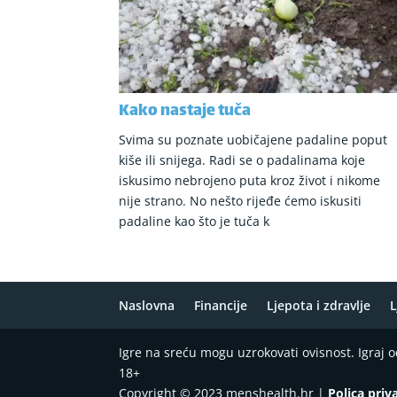
Kako nastaje tuča
Svima su poznate uobičajene padaline poput
kiše ili snijega. Radi se o padalinama koje
iskusimo nebrojeno puta kroz život i nikome
nije strano. No nešto rijeđe ćemo iskusiti
padaline kao što je tuča k
Naslovna
Financije
Ljepota i zdravlje
L
Igre na sreću mogu uzrokovati ovisnost. Igraj
18+
Copyright © 2023 menshealth.hr |
Polica priv