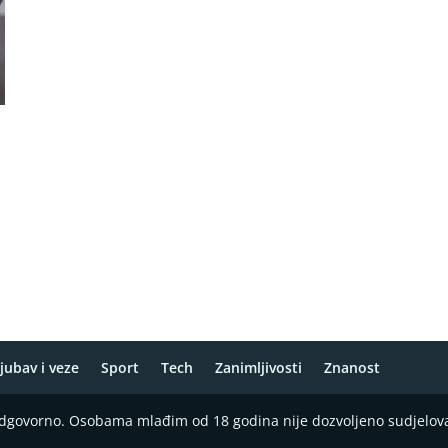
jubav i veze
Sport
Tech
Zanimljivosti
Znanost
 odgovorno. Osobama mlađim od 18 godina nije dozvoljeno sudjelov