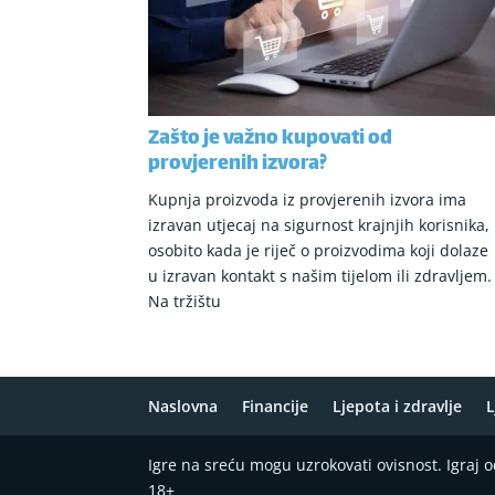
Zašto je važno kupovati od
provjerenih izvora?
Kupnja proizvoda iz provjerenih izvora ima
izravan utjecaj na sigurnost krajnjih korisnika,
osobito kada je riječ o proizvodima koji dolaze
u izravan kontakt s našim tijelom ili zdravljem.
Na tržištu
Naslovna
Financije
Ljepota i zdravlje
L
Igre na sreću mogu uzrokovati ovisnost. Igraj
18+