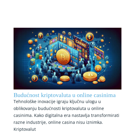
Budućnost kriptovaluta u online casinima
Tehnološke inovacije igraju ključnu ulogu u
oblikovanju budućnosti kriptovaluta u online
casinima. Kako digitalna era nastavlja transformirati
razne industrije, online casina nisu iznimka.
Kriptovalut