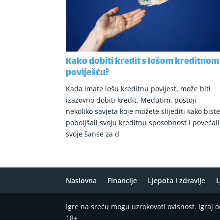
Kako dobiti kredit s lošom kreditnom
poviješću?
Kada imate lošu kreditnu povijest, može biti
izazovno dobiti kredit. Međutim, postoji
nekoliko savjeta koje možete slijediti kako bist
poboljšali svoju kreditnu sposobnost i povećali
svoje šanse za d
Naslovna
Financije
Ljepota i zdravlje
L
Igre na sreću mogu uzrokovati ovisnost. Igraj
18+