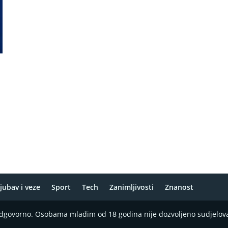
e
jubav i veze
Sport
Tech
Zanimljivosti
Znanost
 odgovorno. Osobama mlađim od 18 godina nije dozvoljeno sudjelov