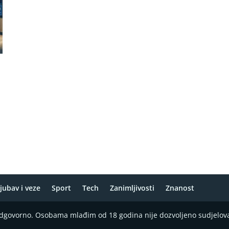
jubav i veze
Sport
Tech
Zanimljivosti
Znanost
 odgovorno. Osobama mlađim od 18 godina nije dozvoljeno sudjelov