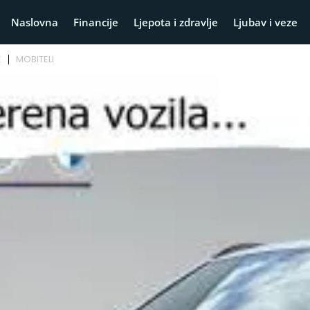
Naslovna
Financije
Ljepota i zdravlje
Ljubav i veze