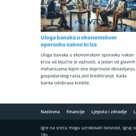
Uloga banaka u ekonomskom
oporavku nakon kriza
Uloga banaka u ekonomskom oporavku nakon
kriza od ključne je važnosti, a jedan od glavnih
mehanizama kojim one doprinose obnavljanju
gospodarskog rasta jest kreditiranje. Kada
banka odobrava kredite,
Naslovna
Financije
Ljepota i zdravlje
L
Igre na sreću mogu uzrokovati ovisnost. Igraj
18+