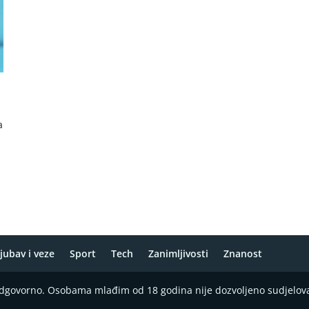
a
jubav i veze
Sport
Tech
Zanimljivosti
Znanost
 odgovorno. Osobama mlađim od 18 godina nije dozvoljeno sudjelov