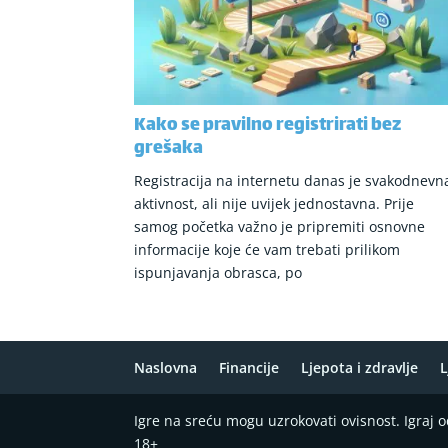
Kako se pravilno registrirati bez
grešaka
Registracija na internetu danas je svakodnevn
aktivnost, ali nije uvijek jednostavna. Prije
samog početka važno je pripremiti osnovne
informacije koje će vam trebati prilikom
ispunjavanja obrasca, po
Naslovna
Financije
Ljepota i zdravlje
L
Igre na sreću mogu uzrokovati ovisnost. Igraj
18+