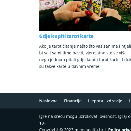
Gdje kupiti tarot karte
Ako je tarot čitanje nešto što vas zanima i htjel
bi se i sami time baviti, vjerojatno ste se više
nego jednom pitali gdje kupiti tarot karte. I do
su takve karte u davnim vreme
Naslovna
Financije
Ljepota i zdravlje
L
Igre na sreću mogu uzrokovati ovisnost. Igraj
18+
Copyright © 2023 menshealth.hr |
Polica priv