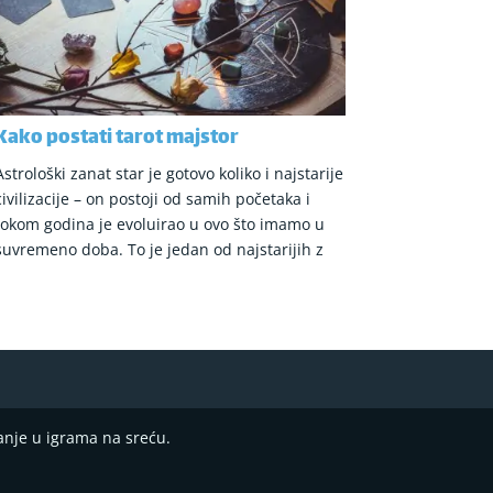
Kako postati tarot majstor
Astrološki zanat star je gotovo koliko i najstarije
civilizacije – on postoji od samih početaka i
tokom godina je evoluirao u ovo što imamo u
suvremeno doba. To je jedan od najstarijih z
anje u igrama na sreću.