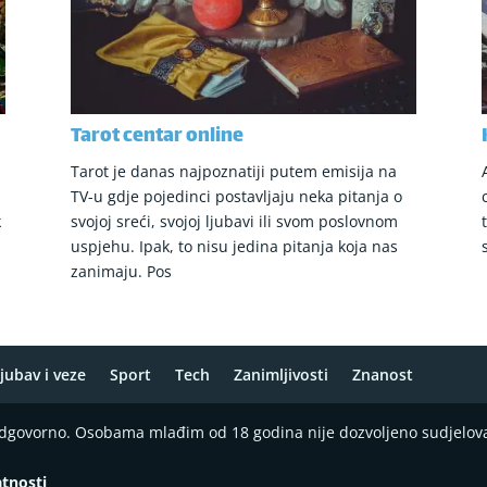
Tarot centar online
i
Tarot je danas najpoznatiji putem emisija na
TV-u gdje pojedinci postavljaju neka pitanja o
k
svojoj sreći, svojoj ljubavi ili svom poslovnom
uspjehu. Ipak, to nisu jedina pitanja koja nas
zanimaju. Pos
jubav i veze
Sport
Tech
Zanimljivosti
Znanost
 odgovorno. Osobama mlađim od 18 godina nije dozvoljeno sudjelov
atnosti