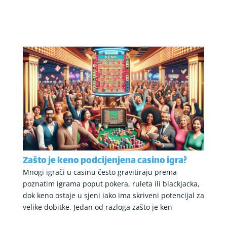
Zašto je keno podcijenjena casino igra?
Mnogi igrači u casinu često gravitiraju prema
poznatim igrama poput pokera, ruleta ili blackjacka,
dok keno ostaje u sjeni iako ima skriveni potencijal za
velike dobitke. Jedan od razloga zašto je ken