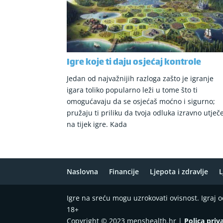
Igre koje ti daju osjećaj kontrole
Jedan od najvažnijih razloga zašto je igranje
igara toliko popularno leži u tome što ti
omogućavaju da se osjećaš moćno i sigurno;
pružaju ti priliku da tvoja odluka izravno utječ
na tijek igre. Kada
Naslovna
Financije
Ljepota i zdravlje
L
Igre na sreću mogu uzrokovati ovisnost. Igraj
18+
Copyright © 2023 menshealth.hr |
Polica priv