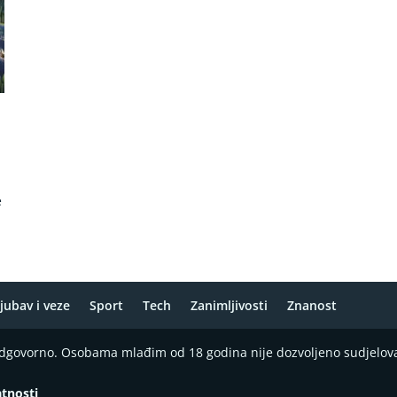
e
jubav i veze
Sport
Tech
Zanimljivosti
Znanost
 odgovorno. Osobama mlađim od 18 godina nije dozvoljeno sudjelov
atnosti