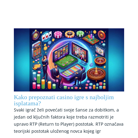
Kako prepoznati casino igre s najboljim
isplatama?
Svaki igrač želi povećati svoje šanse za dobitkom, a
jedan od ključnih faktora koje treba razmotriti je
upravo RTP (Return to Player) postotak. RTP označava
teorijski postotak uloženog novca kojeg igr