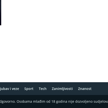
e
jubav i veze
Sport
Tech
Zanimljivosti
Znanost
 odgovorno. Osobama mlađim od 18 godina nije dozvoljeno sudjelov