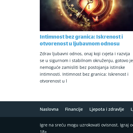
Intimnost bez granica: Iskrenost i
otvorenost u ljubavnom odnosu
Zdrav ljubavni odnos, onaj koji cvjeta i razvija
se u sigurnom i stabilnom okruženju, gotovo j
nemoguće zamisliti bez postojanja istinske
intimnosti. Intimnost bez granica: Iskrenost i
otvorenost u l
Naslovna
Financije
Ljepota i zdravlje
L
Igre na sreću mogu uzrokovati ovisnost. Igraj
18+