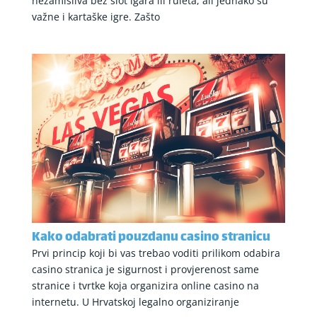
nezamisliva bez slot igara ili ruleta, ali jednako su
važne i kartaške igre. Zašto
Kako odabrati pouzdanu casino stranicu
Prvi princip koji bi vas trebao voditi prilikom odabira
casino stranica je sigurnost i provjerenost same
stranice i tvrtke koja organizira online casino na
internetu. U Hrvatskoj legalno organiziranje