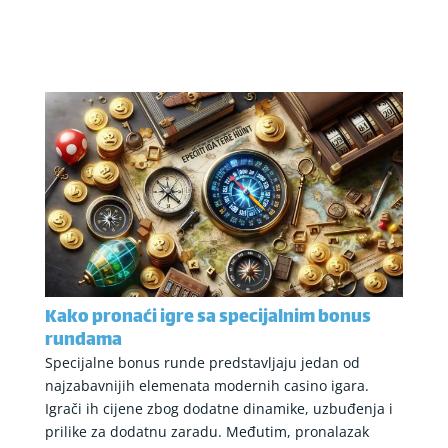
Kako pronaći igre sa specijalnim bonus
rundama
Specijalne bonus runde predstavljaju jedan od
najzabavnijih elemenata modernih casino igara.
Igrači ih cijene zbog dodatne dinamike, uzbuđenja i
prilike za dodatnu zaradu. Međutim, pronalazak