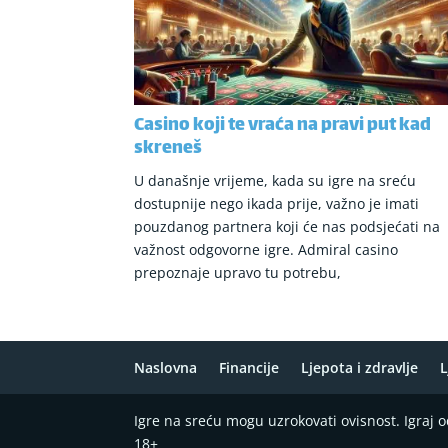
Casino koji te vraća na pravi put kad
skreneš
U današnje vrijeme, kada su igre na sreću
dostupnije nego ikada prije, važno je imati
pouzdanog partnera koji će nas podsjećati na
važnost odgovorne igre. Admiral casino
prepoznaje upravo tu potrebu,
Naslovna
Financije
Ljepota i zdravlje
L
Igre na sreću mogu uzrokovati ovisnost. Igraj
18+