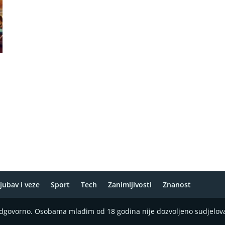
jubav i veze
Sport
Tech
Zanimljivosti
Znanost
 odgovorno. Osobama mlađim od 18 godina nije dozvoljeno sudjelov