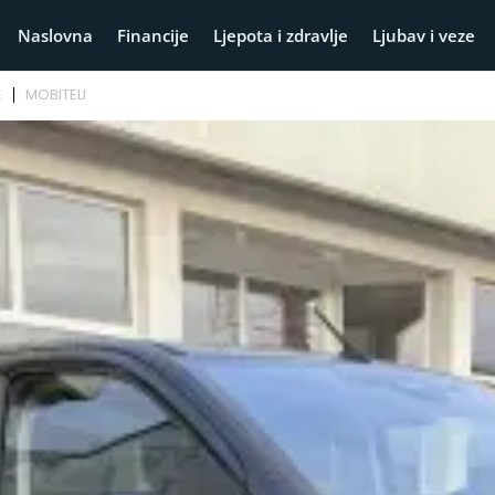
Naslovna
Financije
Ljepota i zdravlje
Ljubav i veze