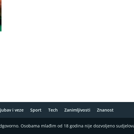
jubav i veze
Sport
Tech
Zanimljivosti
Znanost
 odgovorno. Osobama mlađim od 18 godina nije dozvoljeno sudjelov