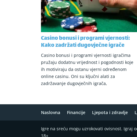
Casino bonusi i programi vjernosti:
Kako zadržati dugovječne igrače
Casino bonusi i programi vjernosti igračima
pružaju dodatnu vrijednost i pogodnosti koje
ih motiviraju da ostanu vjerni određenom
online casinu. Oni su ključni alati za
zadržavanje dugovječnih igrača,
Naslovna
Financije
Ljepota i zdravlje
L
Igre na sreću mogu uzrokovati ovisnost. Igraj
18+