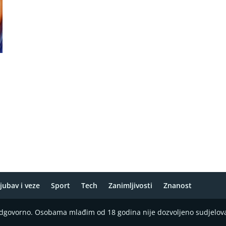
jubav i veze
Sport
Tech
Zanimljivosti
Znanost
 odgovorno. Osobama mlađim od 18 godina nije dozvoljeno sudjelov