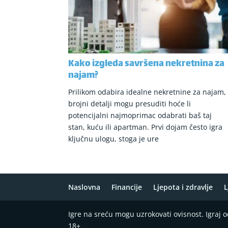
Kako izgleda savršena nekretnina za
najam?
Prilikom odabira idealne nekretnine za najam,
brojni detalji mogu presuditi hoće li
potencijalni najmoprimac odabrati baš taj
stan, kuću ili apartman. Prvi dojam često igra
ključnu ulogu, stoga je ure
Naslovna
Financije
Ljepota i zdravlje
L
Igre na sreću mogu uzrokovati ovisnost. Igraj
18+