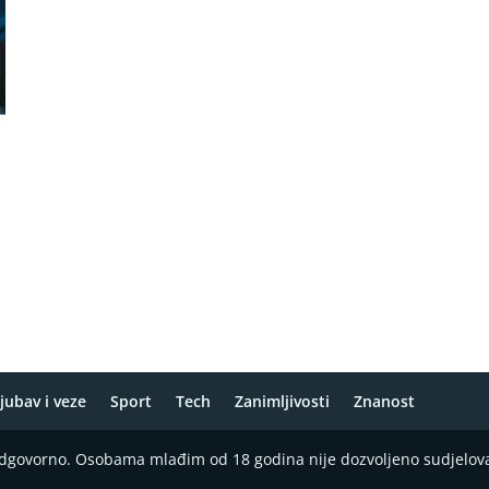
jubav i veze
Sport
Tech
Zanimljivosti
Znanost
 odgovorno. Osobama mlađim od 18 godina nije dozvoljeno sudjelov