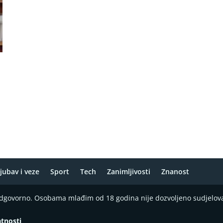
jubav i veze
Sport
Tech
Zanimljivosti
Znanost
 odgovorno. Osobama mlađim od 18 godina nije dozvoljeno sudjelov
atnosti