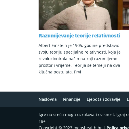
Razumijevanje teorije relativnosti
Albert Einstein je 1905. godine predstavio
svoju teoriju specijalne relativnosti, koja je
revolucionirala način na koji razumijemo
prostor i vrijeme. Teorija se temelji na dva
ključna postulata. Prvi
Naslovna
Financije
Ljepota i zdravlje
L
Igre na sreću mogu uzrokovati ovisnost. Igraj
18+
Copyright © 2023 menshealth.hr |
Polica priv