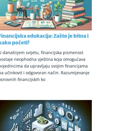
Financijska edukacija: Zašto je bitna i
kako početi?
U današnjem svijetu, financijska pismenost
postaje neophodna vještina koja omogućava
pojedincima da upravljaju svojim financijama
na učinkovit i odgovoran način. Razumijevanje
osnovnih financijskih ko