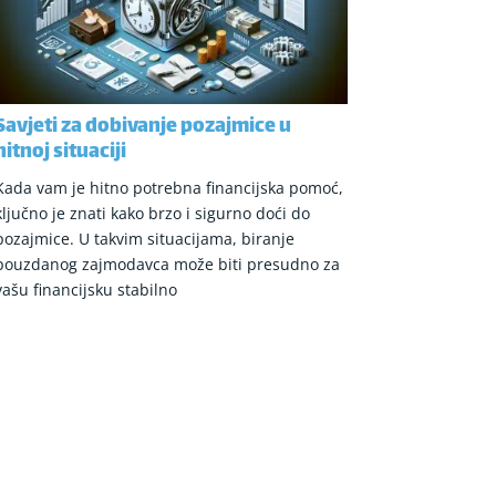
Savjeti za dobivanje pozajmice u
hitnoj situaciji
Kada vam je hitno potrebna financijska pomoć,
ključno je znati kako brzo i sigurno doći do
pozajmice. U takvim situacijama, biranje
pouzdanog zajmodavca može biti presudno za
vašu financijsku stabilno