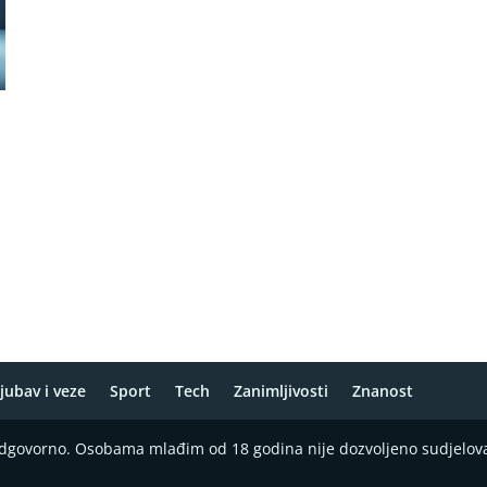
jubav i veze
Sport
Tech
Zanimljivosti
Znanost
 odgovorno. Osobama mlađim od 18 godina nije dozvoljeno sudjelov