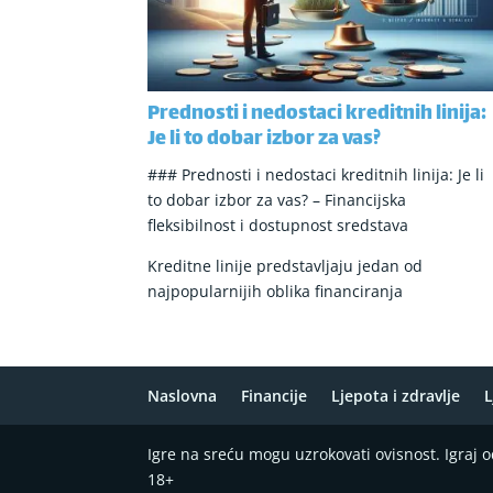
Prednosti i nedostaci kreditnih linija:
Je li to dobar izbor za vas?
### Prednosti i nedostaci kreditnih linija: Je li
to dobar izbor za vas? – Financijska
fleksibilnost i dostupnost sredstava
Kreditne linije predstavljaju jedan od
najpopularnijih oblika financiranja
Naslovna
Financije
Ljepota i zdravlje
L
Igre na sreću mogu uzrokovati ovisnost. Igraj
18+