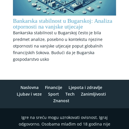
Bankarska stabilnost u Bugarskoj: Analiza
otpornosti na vanjske utjecaje
Bankarska stabilnost u Bugarskoj često je bila
predmet analize, posebno u kontekstu njezine
otpornosti na vanjske utjecaje poput globalnih
financijskih šokova. Budući da je Bugarska
gospodarstvo usko
Naslovna
Financije
Ljepota i zdravlje
Ljubav i veze
Sport
Tech
Zanimljivosti
Znanost
Igre na sreću mogu uzrokovati ovisnost. Igraj
odgovorno. Osobama mlađim od 18 godina nije