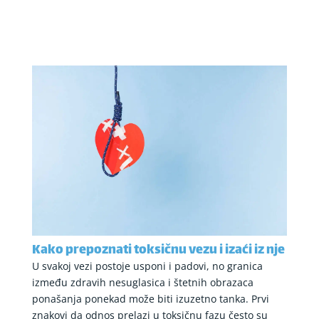
Kako prepoznati toksičnu vezu i izaći iz nje
U svakoj vezi postoje usponi i padovi, no granica
između zdravih nesuglasica i štetnih obrazaca
ponašanja ponekad može biti izuzetno tanka. Prvi
znakovi da odnos prelazi u toksičnu fazu često su