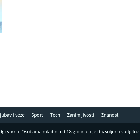
jubav i veze
Sport
Tech
Zanimljivosti
Znanost
 odgovorno. Osobama mlađim od 18 godina nije dozvoljeno sudjelov