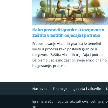
Kako postaviti granice u razgovoru:
Zaštita vlastitih osjećaja i potreba
Prepoznavanje vlastitih granica je temeljni
korak u procesu kako postaviti granice u
razgovoru: Zaštita vlastitih osjećaja i potreba.
Da bismo uspješno zaštitili svoje emocionalno
blagostanje, prvo mo
Naslovna
Financije
Ljepota i zdravlje
L
Igre na sreću mogu uzrokovati ovisnost. Igraj
18+