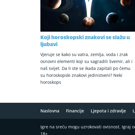
Koji horoskopski znakovi se slažu u
ljubavi
Vjeruje se kako su vatra, zemlja, voda i zrak
osnovni elementi koji su sagradili Svemir, ali i
naš svijet. Da li ste se ikada zapitali po čemu
su horoskopski znakovi jedinstveni? Neki
horoskops
Naslovna
Financije
Ljepota i zdravlje
L
Igre na sreću mogu uzrokovati ovisnost. Igraj
18+