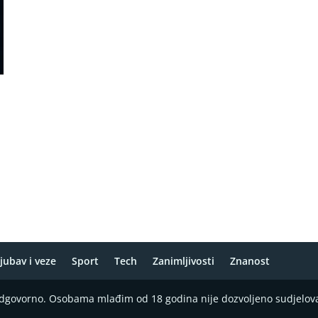
jubav i veze
Sport
Tech
Zanimljivosti
Znanost
 odgovorno. Osobama mlađim od 18 godina nije dozvoljeno sudjelov