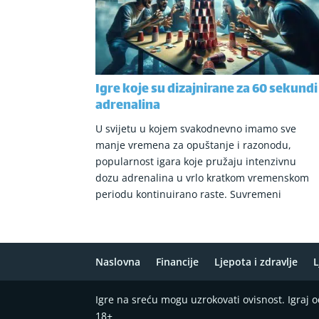
Igre koje su dizajnirane za 60 sekundi
adrenalina
U svijetu u kojem svakodnevno imamo sve
manje vremena za opuštanje i razonodu,
popularnost igara koje pružaju intenzivnu
dozu adrenalina u vrlo kratkom vremenskom
periodu kontinuirano raste. Suvremeni
Naslovna
Financije
Ljepota i zdravlje
L
Igre na sreću mogu uzrokovati ovisnost. Igraj
18+