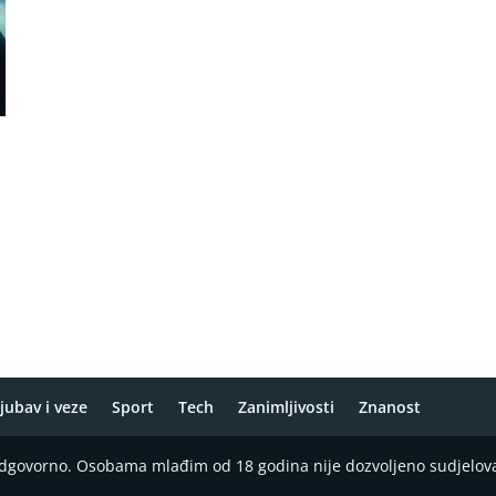
jubav i veze
Sport
Tech
Zanimljivosti
Znanost
 odgovorno. Osobama mlađim od 18 godina nije dozvoljeno sudjelov