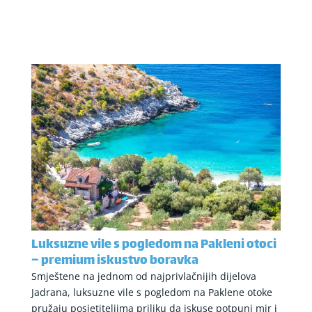
Luksuzne vile s pogledom na Pakleni otoci
– premium iskustvo boravka
Smještene na jednom od najprivlačnijih dijelova
Jadrana, luksuzne vile s pogledom na Paklene otoke
pružaju posjetiteljima priliku da iskuse potpuni mir i