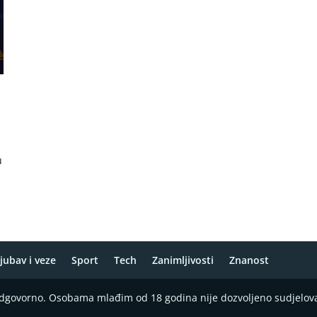
u
jubav i veze
Sport
Tech
Zanimljivosti
Znanost
 odgovorno. Osobama mlađim od 18 godina nije dozvoljeno sudjelov