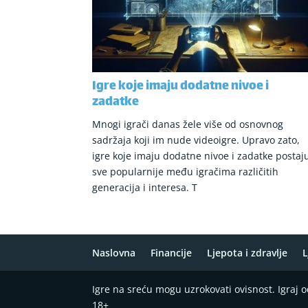
Igre koje imaju dodatne nivoe i
zadatke
Mnogi igrači danas žele više od osnovnog
sadržaja koji im nude videoigre. Upravo zato,
igre koje imaju dodatne nivoe i zadatke postaj
sve popularnije među igračima različitih
generacija i interesa. T
Naslovna
Financije
Ljepota i zdravlje
L
Igre na sreću mogu uzrokovati ovisnost. Igraj
18+