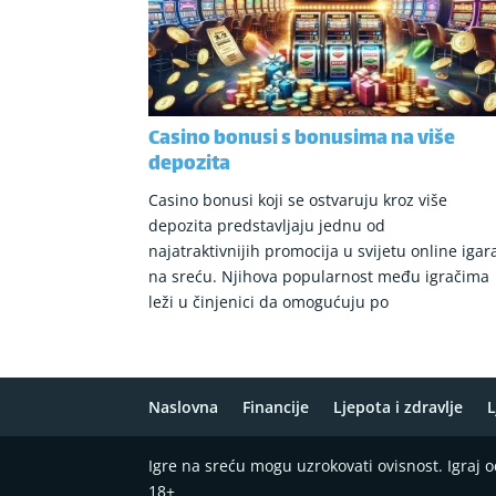
Casino bonusi s bonusima na više
depozita
Casino bonusi koji se ostvaruju kroz više
depozita predstavljaju jednu od
najatraktivnijih promocija u svijetu online igar
na sreću. Njihova popularnost među igračima
leži u činjenici da omogućuju po
Naslovna
Financije
Ljepota i zdravlje
L
Igre na sreću mogu uzrokovati ovisnost. Igraj
18+