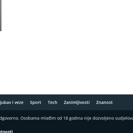
jubav i veze
Sport
Tech
Zanimljivosti
Znanost
 odgovorno. Osobama mlađim od 18 godina nije dozvoljeno sudjelov
atnosti