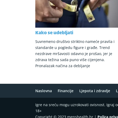
Kako se udebljati
Suvremeno društvo striktno nameće pravila i
standarde u pogledu figure i građe. Trend
nezdrave mršavosti odavno je prošao, jer je
zdrava težina sada puno više cijenjena.
Pronalazak načina za debljanje
Naslovna
Financije
Ljepota i zdravlje
L
Igre na sreću mogu uzrokovati ovisnost. Igraj
18+
Copyright © 2023 menshealth.hr |
Polica priv