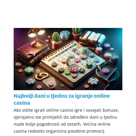
Najbolji dani u tjednu za igranje online
casina
Ako volite igrati online casino igre i osvajati bonuse,
vjerojatno ste primijetili da određeni dani u tjednu
nude bolje pogodnosti od ostalih. Većina online
casina redovito organizira posebne promocij