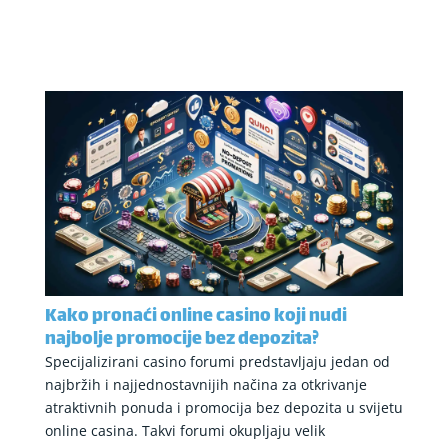
Kako pronaći online casino koji nudi
najbolje promocije bez depozita?
Specijalizirani casino forumi predstavljaju jedan od
najbržih i najjednostavnijih načina za otkrivanje
atraktivnih ponuda i promocija bez depozita u svijetu
online casina. Takvi forumi okupljaju velik