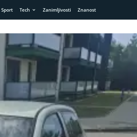
Sport
Tech
Zanimljivosti
Znanost