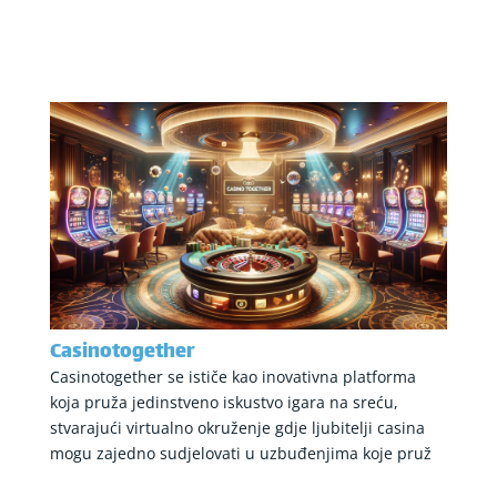
Casinotogether
Casinotogether se ističe kao inovativna platforma
koja pruža jedinstveno iskustvo igara na sreću,
stvarajući virtualno okruženje gdje ljubitelji casina
mogu zajedno sudjelovati u uzbuđenjima koje pruž