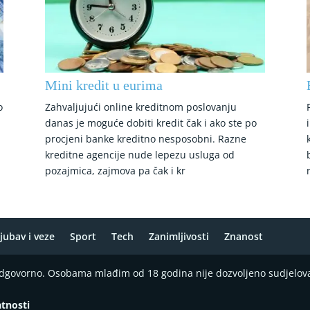
Mini kredit u eurima
o
Zahvaljujući online kreditnom poslovanju
danas je moguće dobiti kredit čak i ako ste po
procjeni banke kreditno nesposobni. Razne
kreditne agencije nude lepezu usluga od
pozajmica, zajmova pa čak i kr
jubav i veze
Sport
Tech
Zanimljivosti
Znanost
 odgovorno. Osobama mlađim od 18 godina nije dozvoljeno sudjelov
atnosti