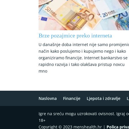
Brze pozajmice preko interneta
U današnje doba internet nije samo promijeni
način kako poslujemo i kupujemo nego i kako
organiziramo financije. Internet bankarstvo se
rapidno razvija i tako olakšava pristup novcu
mno
Naslovna
Financije
Ljepota i zdravlje
L
Igre na sreću mogu uzrokovati ovisnost. Igraj
18+
Copyright © 2023 menshealth.hr |
Polica priv