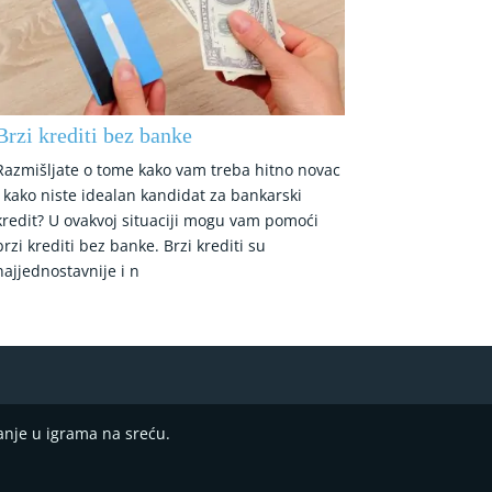
Brzi krediti bez banke
Razmišljate o tome kako vam treba hitno novac
i kako niste idealan kandidat za bankarski
kredit? U ovakvoj situaciji mogu vam pomoći
brzi krediti bez banke. Brzi krediti su
najjednostavnije i n
anje u igrama na sreću.