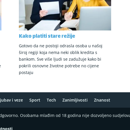
Kako platiti stare režije
Gotovo da ne postoji odrasla osoba u našoj
široj regiji koja nema neki oblik kredita s
bankom. Sve više ljudi se zadužuje kako bi
e
pokrili osnovne životne potrebe no cijene
postaju
jubav i veze
Sport
Tech
Zanimljivosti
Znanost
 odgovorno. Osobama mlađim od 18 godina nije dozvoljeno sudjelov
atnosti