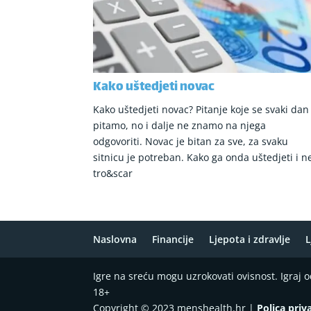
Kako uštedjeti novac
Kako uštedjeti novac? Pitanje koje se svaki dan
pitamo, no i dalje ne znamo na njega
odgovoriti. Novac je bitan za sve, za svaku
sitnicu je potreban. Kako ga onda uštedjeti i n
tro&scar
Naslovna
Financije
Ljepota i zdravlje
L
Igre na sreću mogu uzrokovati ovisnost. Igraj
18+
Copyright © 2023 menshealth.hr |
Polica priv