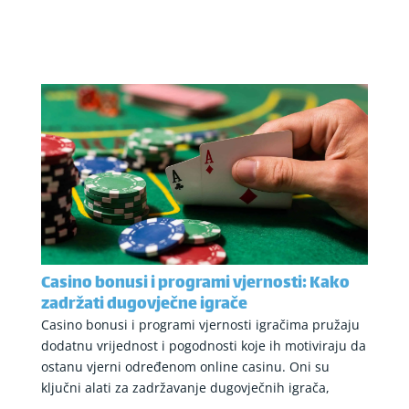
Casino bonusi i programi vjernosti: Kako
zadržati dugovječne igrače
Casino bonusi i programi vjernosti igračima pružaju
dodatnu vrijednost i pogodnosti koje ih motiviraju da
ostanu vjerni određenom online casinu. Oni su
ključni alati za zadržavanje dugovječnih igrača,