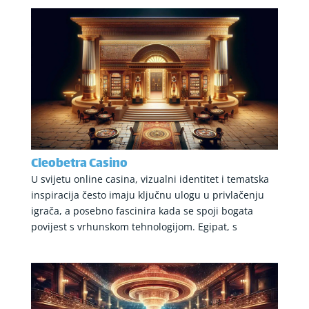
Cleobetra Casino
U svijetu online casina, vizualni identitet i tematska
inspiracija često imaju ključnu ulogu u privlačenju
igrača, a posebno fascinira kada se spoji bogata
povijest s vrhunskom tehnologijom. Egipat, s