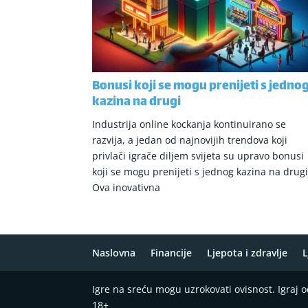
Bonusi koji se mogu prenijeti s jedno
kazina na drugi
Industrija online kockanja kontinuirano se
razvija, a jedan od najnovijih trendova koji
privlači igrače diljem svijeta su upravo bonusi
koji se mogu prenijeti s jednog kazina na drugi
Ova inovativna
Naslovna
Financije
Ljepota i zdravlje
L
Igre na sreću mogu uzrokovati ovisnost. Igraj
18+