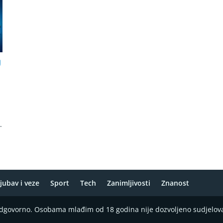
g
.
jubav i veze
Sport
Tech
Zanimljivosti
Znanost
 odgovorno. Osobama mlađim od 18 godina nije dozvoljeno sudjelov