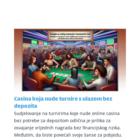
Casina koja nude turnire s ulazom bez
depozita
Sudjelovanje na turnirima koje nude online casina
bez potrebe za depozitom odlična je prilika za
osvajanje vrijednih nagrada bez financijskog rizika.
Međutim, da biste povećali svoje šanse za pobjedu,