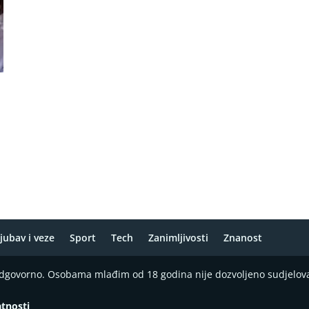
jubav i veze
Sport
Tech
Zanimljivosti
Znanost
 odgovorno. Osobama mlađim od 18 godina nije dozvoljeno sudjelov
atnosti