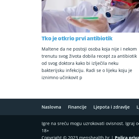
Tko je otkrio prvi antibiotik
Maltene da ne postoji osoba koja nije i nekom
trenutu svog života dobila recept za antibiotik
od svog doktora kako bi izlječila neku
bakterijsku infekciju. Radi se o lijeku koju je
iznimno učinkovit p
Naslovna
Financije
Ljepota i zdravlje
L
Igre na sreću mogu uzrokovati ovisnost. Igraj
18+
Copyright © 2023 menshealth.hr |
Polica priv