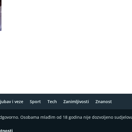
jubav i veze
Sport
Tech
Zanimljivosti
Znanost
 odgovorno. Osobama mlađim od 18 godina nije dozvoljeno sudjelov
atnosti