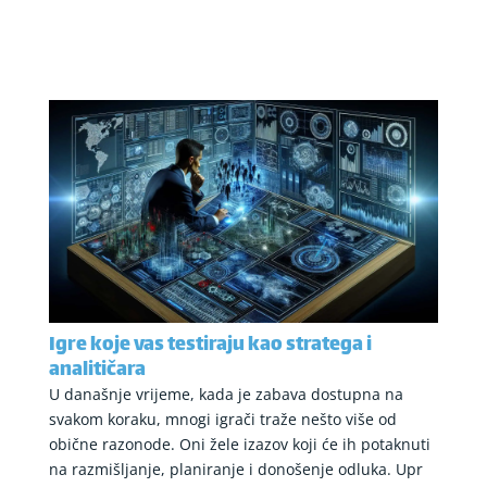
Igre koje vas testiraju kao stratega i
analitičara
U današnje vrijeme, kada je zabava dostupna na
svakom koraku, mnogi igrači traže nešto više od
obične razonode. Oni žele izazov koji će ih potaknuti
na razmišljanje, planiranje i donošenje odluka. Upr