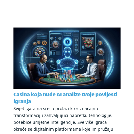
Casina koja nude AI analize tvoje povijesti
igranja
Svijet igara na sreću prolazi kroz značajnu
transformaciju zahvaljujući napretku tehnologije,
posebice umjetne inteligencije. Sve više igrača
okreće se digitalnim platformama koje im pružaju