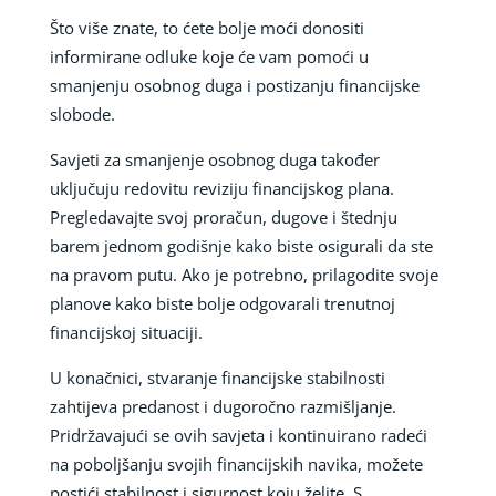
Što više znate, to ćete bolje moći donositi
informirane odluke koje će vam pomoći u
smanjenju osobnog duga i postizanju financijske
slobode.
Savjeti za smanjenje osobnog duga također
uključuju redovitu reviziju financijskog plana.
Pregledavajte svoj proračun, dugove i štednju
barem jednom godišnje kako biste osigurali da ste
na pravom putu. Ako je potrebno, prilagodite svoje
planove kako biste bolje odgovarali trenutnoj
financijskoj situaciji.
U konačnici, stvaranje financijske stabilnosti
zahtijeva predanost i dugoročno razmišljanje.
Pridržavajući se ovih savjeta i kontinuirano radeći
na poboljšanju svojih financijskih navika, možete
postići stabilnost i sigurnost koju želite. S