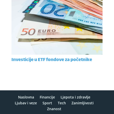
Investicije u ETF fondove za početnike
Naslovna
Financije
Ljepota i zdravlje
Ljubav i veze
Sport
Tech
Zanimljivosti
Znanost