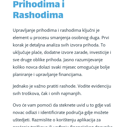
Prihodima i
Rashodima
Upravljanje prihodima i rashodima ključni je
element u procesu smanjenja osobnog duga. Prvi
korak je detaljna analiza svih izvora prihoda. To
uključuje plaće, dodatne izvore zarade, investicije i
sve druge oblike prihoda. Jasno razumijevanje
koliko novca dolazi svaki mjesec omogućuje bolje
planiranje i upravljanje financijama.
Jednako je važno pratiti rashode. Vodite evidenciju
svih troškova, čak i onih najmanjih.
Ovo će vam pomoći da steknete uvid u to gdje vaš
novac odlazi i identificirate područja gdje možete
uštedjeti. Razmislite o korištenju aplikacija za
praćenje troškova ili vođenju financijskog dnevnika