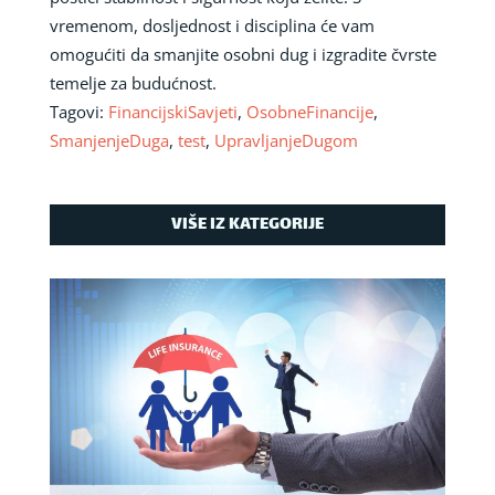
vremenom, dosljednost i disciplina će vam
omogućiti da smanjite osobni dug i izgradite čvrste
temelje za budućnost.
Tagovi:
FinancijskiSavjeti
,
OsobneFinancije
,
SmanjenjeDuga
,
test
,
UpravljanjeDugom
VIŠE IZ KATEGORIJE