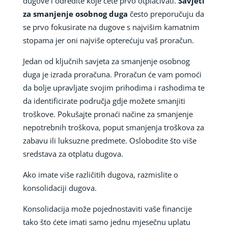
dugove i odredite koje ćete prvo otplaćivati.
Savjeti
za smanjenje osobnog duga
često preporučuju da
se prvo fokusirate na dugove s najvišim kamatnim
stopama jer oni najviše opterećuju vaš proračun.
Jedan od ključnih savjeta za smanjenje osobnog
duga je izrada proračuna. Proračun će vam pomoći
da bolje upravljate svojim prihodima i rashodima te
da identificirate područja gdje možete smanjiti
troškove. Pokušajte pronaći načine za smanjenje
nepotrebnih troškova, poput smanjenja troškova za
zabavu ili luksuzne predmete. Oslobodite što više
sredstava za otplatu dugova.
Ako imate više različitih dugova, razmislite o
konsolidaciji dugova.
Konsolidacija može pojednostaviti vaše financije
tako što ćete imati samo jednu mjesečnu uplatu