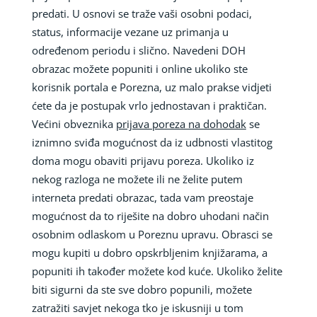
predati. U osnovi se traže vaši osobni podaci,
status, informacije vezane uz primanja u
određenom periodu i slično. Navedeni DOH
obrazac možete popuniti i online ukoliko ste
korisnik portala e Porezna, uz malo prakse vidjeti
ćete da je postupak vrlo jednostavan i praktičan.
Većini obveznika
prijava poreza na dohodak
se
iznimno sviđa mogućnost da iz udbnosti vlastitog
doma mogu obaviti prijavu poreza. Ukoliko iz
nekog razloga ne možete ili ne želite putem
interneta predati obrazac, tada vam preostaje
mogućnost da to riješite na dobro uhodani način
osobnim odlaskom u Poreznu upravu. Obrasci se
mogu kupiti u dobro opskrbljenim knjižarama, a
popuniti ih također možete kod kuće. Ukoliko želite
biti sigurni da ste sve dobro popunili, možete
zatražiti savjet nekoga tko je iskusniji u tom