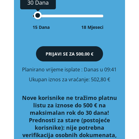
30 Dana
15 Dana
18 Mjeseci
PRIJAVI SE ZA
500,00 €
Planirano vrijeme isplate
: Danas u 09:41
Ukupan iznos za vraćanje:
502,80 €
Nove korisnike ne tražimo platnu
listu za iznose do 500 € na
maksimalan rok do 30 dana!
Prednosti za stare (postojeće
korisnike):
nije potrebna
verifikacija osobnih dokumenata,