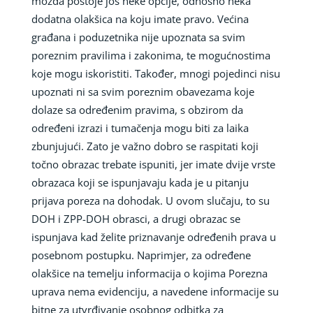
možda postoje još neke opcije, odnosno neka
dodatna olakšica na koju imate pravo. Većina
građana i poduzetnika nije upoznata sa svim
poreznim pravilima i zakonima, te mogućnostima
koje mogu iskoristiti. Također, mnogi pojedinci nisu
upoznati ni sa svim poreznim obavezama koje
dolaze sa određenim pravima, s obzirom da
određeni izrazi i tumačenja mogu biti za laika
zbunjujući. Zato je važno dobro se raspitati koji
točno obrazac trebate ispuniti, jer imate dvije vrste
obrazaca koji se ispunjavaju kada je u pitanju
prijava poreza na dohodak. U ovom slučaju, to su
DOH i ZPP-DOH obrasci, a drugi obrazac se
ispunjava kad želite priznavanje određenih prava u
posebnom postupku. Naprimjer, za određene
olakšice na temelju informacija o kojima Porezna
uprava nema evidenciju, a navedene informacije su
bitne za utvrđivanje osobnog odbitka za