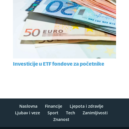
Investicije u ETF fondove za početnike
Naslovna
Financije
Ljepota i zdravlje
Ljubav i veze
Sport
Tech
Zanimljivosti
Znanost