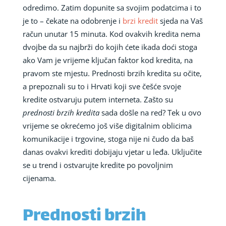
odredimo. Zatim dopunite sa svojim podatcima i to
je to – čekate na odobrenje i
brzi kredit
sjeda na Vaš
račun unutar 15 minuta. Kod ovakvih kredita nema
dvojbe da su najbrži do kojih ćete ikada doći stoga
ako Vam je vrijeme ključan faktor kod kredita, na
pravom ste mjestu. Prednosti brzih kredita su očite,
a prepoznali su to i Hrvati koji sve češće svoje
kredite ostvaruju putem interneta. Zašto su
prednosti brzih kredita
sada došle na red? Tek u ovo
vrijeme se okrećemo još više digitalnim oblicima
komunikacije i trgovine, stoga nije ni čudo da baš
danas ovakvi krediti dobijaju vjetar u leđa. Uključite
se u trend i ostvarujte kredite po povoljnim
cijenama.
Prednosti brzih