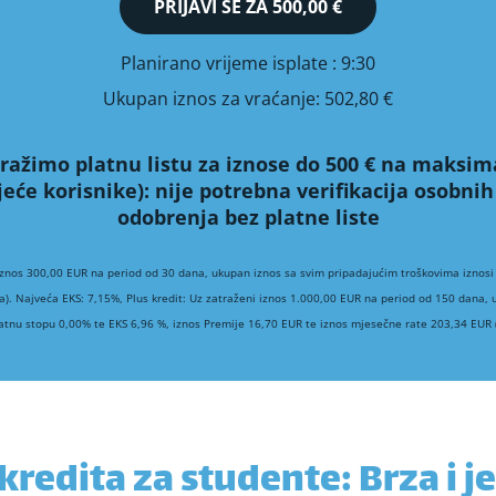
PRIJAVI SE ZA
500,00 €
Planirano vrijeme isplate
: 9:30
Ukupan iznos za vraćanje:
502,80 €
ražimo platnu listu za iznose do 500 € na maksim
jeće korisnike):
nije potrebna verifikacija osobn
odobrenja bez platne liste
iznos 300,00 EUR na period od 30 dana, ukupan iznos sa svim pripadajućim troškovima iznosi
a). Najveća EKS: 7,15%, Plus kredit: Uz zatraženi iznos 1.000,00 EUR na period od 150 dana,
atnu stopu 0,00% te EKS 6,96 %, iznos Premije 16,70 EUR te iznos mjesečne rate 203,34 EUR (
kredita za studente: Brza i 