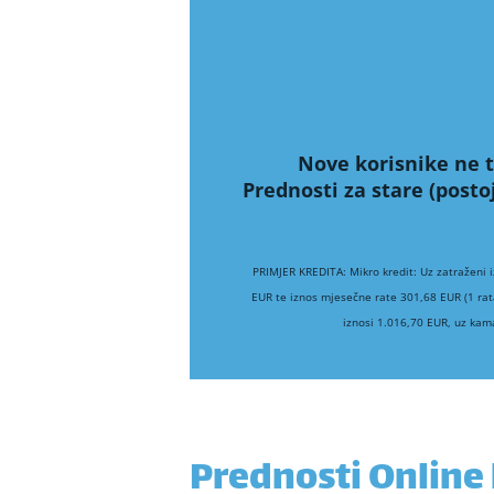
Nove korisnike ne t
Prednosti za stare (posto
PRIMJER KREDITA: Mikro kredit: Uz zatraženi 
EUR te iznos mjesečne rate 301,68 EUR (1 rat
iznosi 1.016,70 EUR, uz kam
Prednosti Online 