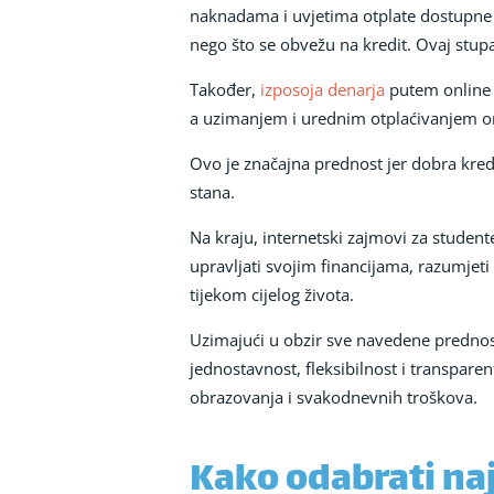
naknadama i uvjetima otplate dostupne 
nego što se obvežu na kredit. Ovaj stup
Također,
izposoja denarja
putem online k
a uzimanjem i urednim otplaćivanjem onl
Ovo je značajna prednost jer dobra kredi
stana.
Na kraju, internetski zajmovi za studente
upravljati svojim financijama, razumjeti
tijekom cijelog života.
Uzimajući u obzir sve navedene prednosti
jednostavnost, fleksibilnost i transpare
obrazovanja i svakodnevnih troškova.
Kako odabrati naj