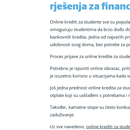
rješenja za finan
Online krediti za studente sve su popula
omogućuju studentima da brzo dođu do p
bankovnih kredita. Jedna od najvećih pre
udobnosti svog doma, bez potrebe za posje
Proces prijave za online kredite za stude
Potrebno je ispuniti online obrazac, pri
je izuzetno korisno u situacijama kada s
Još jedna prednost online kredita za stu
otplate koji su usklađeni s potrebama 
Također, kamatne stope su često konkur
zaduživanje.
Uz sve navedeno,
online krediti za stud