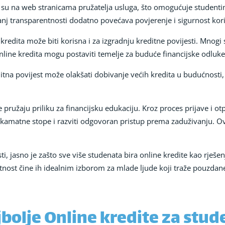
su na web stranicama pružatelja usluga, što omogućuje studenti
anj transparentnosti dodatno povećava povjerenje i sigurnost kori
redita može biti korisna i za izgradnju kreditne povijesti. Mnogi
ine kredita mogu postaviti temelje za buduće financijske odluke 
tna povijest može olakšati dobivanje većih kredita u budućnosti,
 pružaju priliku za financijsku edukaciju. Kroz proces prijave i ot
 kamatne stope i razviti odgovoran pristup prema zaduživanju. Ova
, jasno je zašto sve više studenata bira online kredite kao rješenj
ntnost čine ih idealnim izborom za mlade ljude koji traže pouzdane
bolje Online kredite za stude