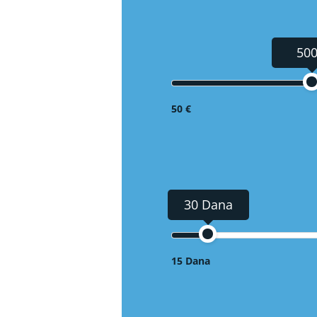
500
50 €
30 Dana
15 Dana