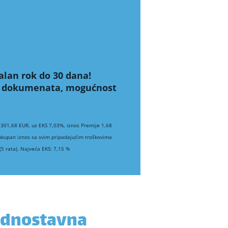
alan rok do 30 dana!
ih dokumenata, mogućnost
 301,68 EUR, uz EKS 7,03%, iznos Premije 1,68
 ukupan iznos sa svim pripadajućim troškovima
5 rata). Najveća EKS: 7,15 %
jednostavna