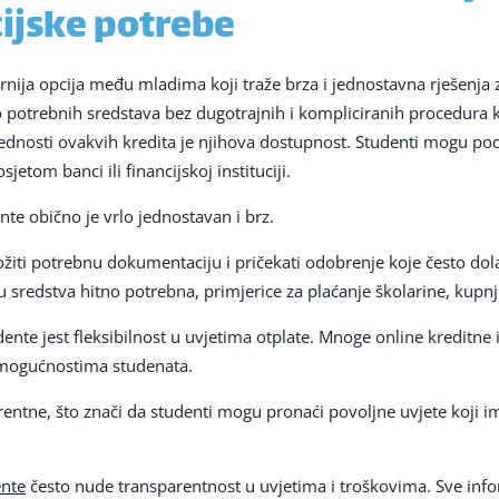
cijske potrebe
rnija opcija među mladima koji traže brza i jednostavna rješenja z
otrebnih sredstava bez dugotrajnih i kompliciranih procedura ko
dnosti ovakvih kredita je njihova dostupnost. Studenti mogu podni
tom banci ili financijskoj instituciji.
nte obično je vrlo jednostavan i brz.
ložiti potrebnu dokumentaciju i pričekati odobrenje koje često dola
u sredstva hitno potrebna, primjerice za plaćanje školarine, kupnju
dente jest fleksibilnost u uvjetima otplate. Mnoge online kreditne
i mogućnostima studenata.
entne, što znači da studenti mogu pronaći povoljne uvjete koji
ente
često nude transparentnost u uvjetima i troškovima. Sve in