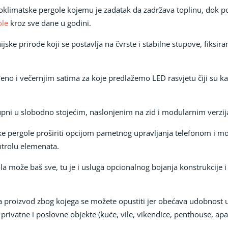
ioklimatske pergole kojemu je zadatak da zadržava toplinu, dok po
ole
kroz sve dane u godini.
jske prirode koji se postavlja na čvrste i stabilne stupove, fiksi
no i večernjim satima za koje predlažemo LED rasvjetu čiji su kab
tupni u slobodno stojećim, naslonjenim na zid i modularnim verzi
ke pergole proširiti opcijom pametnog upravljanja telefonom i 
ntrolu elemenata.
a može baš sve, tu je i usluga opcionalnog bojanja konstrukcije i 
a proizvod zbog kojega se možete opustiti jer obećava udobnost up
rivatne i poslovne objekte (kuće, vile, vikendice, penthouse, ap