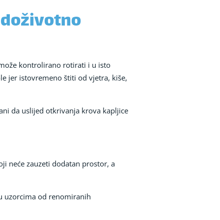
i doživotno
može kontrolirano rotirati i u isto
 jer istovremeno štiti od vjetra, kiše,
ni da uslijed otkrivanja krova kapljice
ji neće zauzeti dodatan prostor, a
aću uzorcima od renomiranih