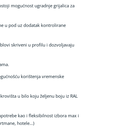
stoji mogućnost ugradnje grijalica za
rane u pod uz dodatak kontrolirane
lovi skriveni u profilu i dozvoljavaju
jama.
mogućnošću korištenja vremenske
krovišta u bilo koju željenu boju iz RAL
otrebe kao i fleksibilnost izbora max i
artmane, hotele…)