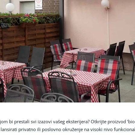
jom bi prestali svi izazovi vašeg eksterijera? Otkrijte proizvod ‘bi
irati privatno ili poslovno okruženje na visoki nivo funkcionaln