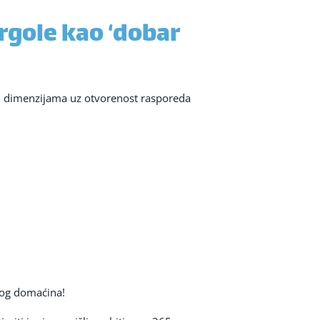
ergole kao ‘dobar
u i dimenzijama uz otvorenost rasporeda
vog domaćina!