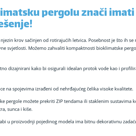
limatsku pergolu znači imat
ešenje!
njezin krov sačinjen od rotirajućih letvica. Posebnost je što ih se 
evne svjetlosti. Možemo zahvaliti kompaktnosti bioklimatske pergole
o dizajnirani kako bi osigurali idealan protok vode kao i profilira
tice na spojevima izrađeni od nehrđajućeg čelika visoke kvalitete.
e pergole možete prekriti ZIP tendama ili staklenim sustavima ko
ra, sunca i kiše.
e rabi u proizvodnji pojedinog modela ima bitnu dekorativnu zad