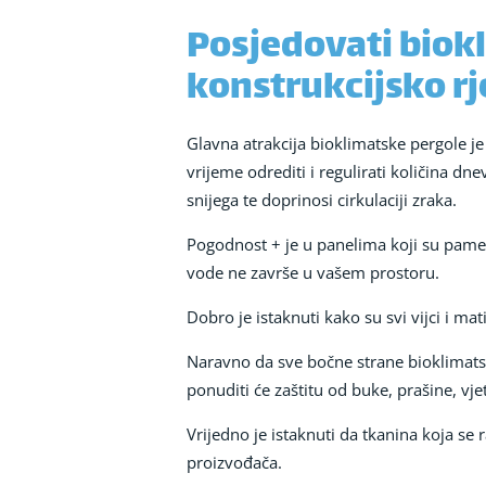
Posjedovati biok
konstrukcijsko rj
Glavna atrakcija bioklimatske pergole je 
vrijeme odrediti i regulirati količina dn
snijega te doprinosi cirkulaciji zraka.
Pogodnost + je u panelima koji su pametn
vode ne završe u vašem prostoru.
Dobro je istaknuti kako su svi vijci i ma
Naravno da sve bočne strane bioklimatsk
ponuditi će zaštitu od buke, prašine, vjet
Vrijedno je istaknuti da tkanina koja s
proizvođača.