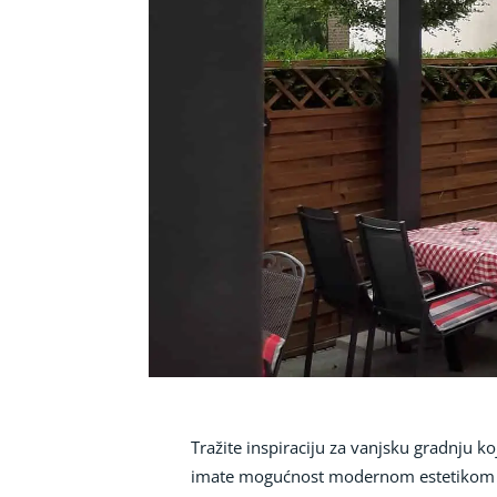
Tražite inspiraciju za vanjsku gradnju ko
imate mogućnost modernom estetikom lans