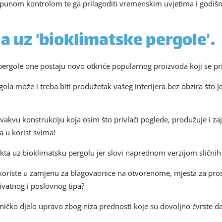
d punom kontrolom te ga prilagoditi vremenskim uvjetima i godi
a uz ‘bioklimatske pergole’…
e pergole one postaju novo otkriće popularnog proizvoda koji se 
rgola može i treba biti produžetak vašeg interijera bez obzira š
 ovakvu konstrukciju koja osim što privlači poglede, produžuje i 
a u korist svima!
kta uz bioklimatsku pergolu jer slovi naprednom verzijom sličnih i
le koriste u zamjenu za blagovaonice na otvorenome, mjesta za pr
rivatnog i poslovnog tipa?
tničko djelo upravo zbog niza prednosti koje su dovoljno čvrste d