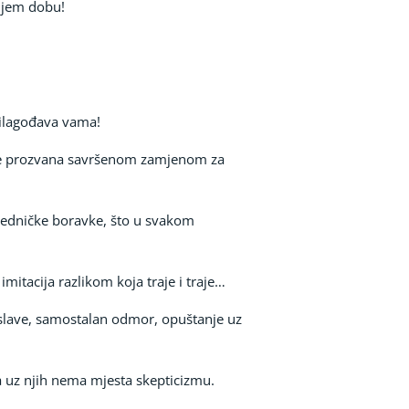
šnjem dobu!
prilagođava vama!
to je prozvana savršenom zamjenom za
zajedničke boravke, što u svakom
mitacija razlikom koja traje i traje…
oslave, samostalan odmor, opuštanje uz
a uz njih nema mjesta skepticizmu.