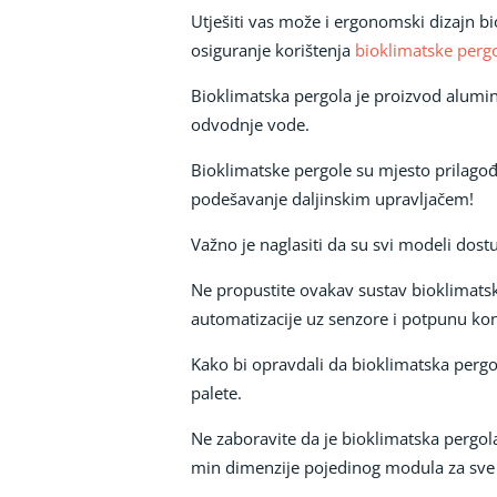
Utješiti vas može i ergonomski dizajn b
osiguranje korištenja
bioklimatske perg
Bioklimatska pergola je proizvod alumini
odvodnje vode.
Bioklimatske pergole su mjesto prilagođe
podešavanje daljinskim upravljačem!
Važno je naglasiti da su svi modeli dos
Ne propustite ovakav sustav bioklimats
automatizacije uz senzore i potpunu ko
Kako bi opravdali da bioklimatska pergol
palete.
Ne zaboravite da je bioklimatska pergol
min dimenzije pojedinog modula za sve p