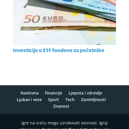
Investicije u ETF fondove za početnike
Naslovna
Financije
Ljepota i zdravlje
Ljubav i veze
Sport
Tech
Zanimljivosti
Znanost
Igre na sreću mogu uzrokovati ovisnost. Igraj