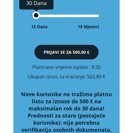
30 Dana
15 Dana
18 Mjeseci
PRIJAVI SE ZA
500,00 €
Planirano vrijeme isplate
: 9:30
Ukupan iznos za vraćanje:
502,80 €
Nove korisnike ne tražimo platnu
listu za iznose do 500 € na
maksimalan rok do 30 dana!
Prednosti za stare (postojeće
korisnike):
nije potrebna
verifikacija osobnih dokumenata,